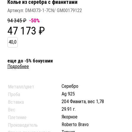
Колье из серебра c фианитами
Артикул:
DM4373-1-7CN/ GM00179122
94 345 ₽
-50%
47 173 ₽
40,0
еще до -5% бонусами
Подробнее
Серебро
Металл/цвет
Ag 925
Проба
204 Фианита, вес 1,78
Вставка
29.91 г.
Вес
Якорное
Плетение
Roberto Bravo
Производитель