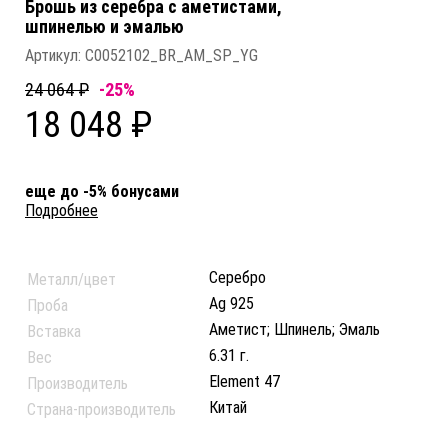
Брошь из серебра c аметистами,
шпинелью и эмалью
Артикул:
C0052102_BR_AM_SP_YG
24 064 ₽
-25%
18 048 ₽
еще до -5% бонусами
Подробнее
Серебро
Металл/цвет
Ag 925
Проба
Аметист; Шпинель; Эмаль
Вставка
6.31 г.
Вес
Element 47
Производитель
Китай
Страна-производитель