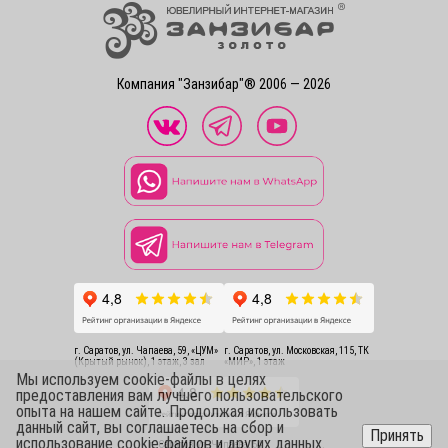
Компания "Занзибар"® 2006 — 2026
г. Саратов, ул. Чапаева, 59, «ЦУМ»
г. Саратов, ул. Московская, 115, ТК
(Крытый рынок), 1 этаж, 3 зал
«МИР», 1 этаж
Мы используем cookie-файлы в целях
предоставления вам лучшего пользовательского
опыта на нашем сайте. Продолжая использовать
данный сайт, вы соглашаетесь на сбор и
Принять
использование cookie-файлов и других данных.
г. Саратов, ул. Чапаева, 54