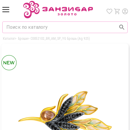
Каталог
>
Броши
>
C0052102_BR_AM_SP_YG Брошь (Ag 925)