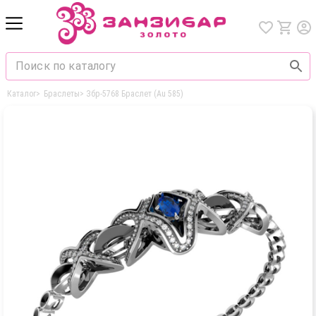
Каталог
>
Браслеты
>
Збр-5768 Браслет (Au 585)