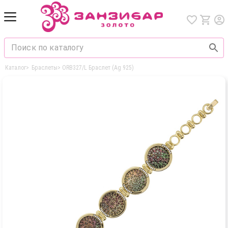
Каталог
>
Браслеты
>
ORB327/L Браслет (Ag 925)