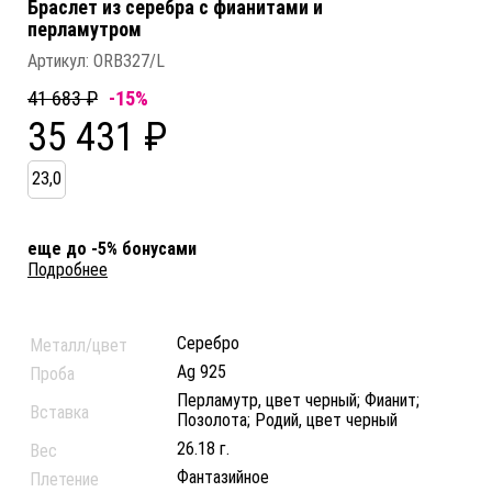
Браслет из серебра c фианитами и
перламутром
Артикул:
ORB327/L
41 683 ₽
-15%
35 431 ₽
23,0
еще до -5% бонусами
Подробнее
Серебро
Металл/цвет
Ag 925
Проба
Перламутр, цвет черный; Фианит;
Вставка
Позолота; Родий, цвет черный
26.18 г.
Вес
Фантазийное
Плетение