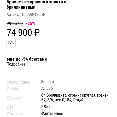
Браслет из красного золота c
бриллиантами
Артикул:
Б2388-120БР
99 867 ₽
-25%
74 900 ₽
17,0
еще до -5% бонусами
Подробнее
Золото
Металл/цвет
Au 585
Проба
64 Бриллианта, огранка круглая, граней
Вставка
57, 3/6, вес 0,184; Родий
2.95 г.
Вес
Фантазийное
Плетение