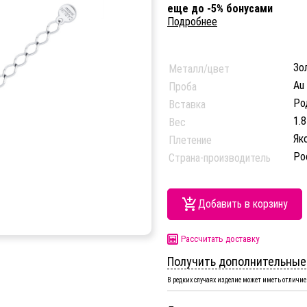
еще до -5% бонусами
Подробнее
Зо
Металл/цвет
Au
Проба
Ро
Вставка
1.8
Вес
Як
Плетение
Ро
Страна-производитель
Добавить в корзину
Рассчитать доставку
Получить дополнительные
В редких случаях изделие может иметь отличие 