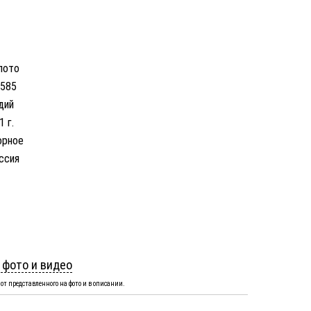
лото
 585
дий
1 г.
орное
ссия
 фото и видео
от представленного на фото и в описании.